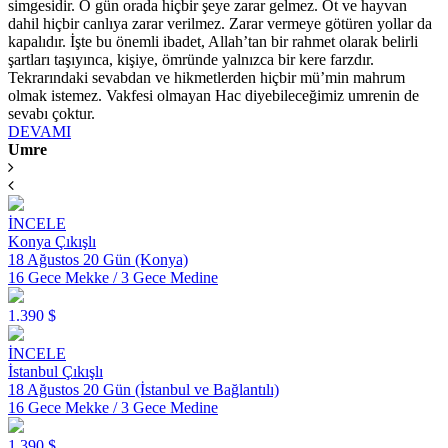
simgesidir. O gün orada hiçbir şeye zarar gelmez. Ot ve hayvan
dahil hiçbir canlıya zarar verilmez. Zarar vermeye götüren yollar da
kapalıdır. İşte bu önemli ibadet, Allah’tan bir rahmet olarak belirli
şartları taşıyınca, kişiye, ömründe yalnızca bir kere farzdır.
Tekrarındaki sevabdan ve hikmetlerden hiçbir mü’min mahrum
olmak istemez. Vakfesi olmayan Hac diyebileceğimiz umrenin de
sevabı çoktur.
DEVAMI
Umre
İNCELE
Konya Çıkışlı
18 Ağustos 20 Gün (Konya)
16 Gece Mekke / 3 Gece Medine
1.390 $
İNCELE
İstanbul Çıkışlı
18 Ağustos 20 Gün (İstanbul ve Bağlantılı)
16 Gece Mekke / 3 Gece Medine
1.390 $