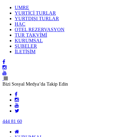
UMRE
YURTİÇİ TURLAR
YURTDIŞI TURLAR
HAC
OTEL REZERVASYON
TUR TAKVİMİ
KURUMSAL
ŞUBELER
İLETİŞİM
Bizi Sosyal Medya’da Takip Edin
444 81 60