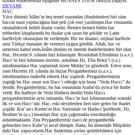
uzman rehberlerimiz eşliğinde HENNES TOUR farkıyla yaşayın.
DEVAMI
HAC
Yüce dinimiz İslâm’ın beş temel esasından (ibadetinden) biri olan
haccın nasıl yapılacağına dair pek çok eser yazılmıştır.Hac esnasında
okunabilecek belirli dualar vardır. Hemen hemen bütün hac
rehberleri kitaplarında bu dualar çok uzun bir şekilde ve Latin
harfleriyle okunuşları ile verilmiştir. Biz ise duaları, orijinal harflerle
ama Türkçe manaları ile vermeyi uygun gördük. Allah, hac ve
umrenizi kabul etsin.İslâm dininin en önemli ibadetlerinden biri olan
Hac, Hicretin 9. yılında farz kılınmıştır. Resulullah Efendimiz (s.a.v.)
Hacc’ın farz kılınması üzerine, ashabtan Hz. Ebu Bekir’i (r.a.)
müslümanlara Hac yaptırmak üzere Mekke’ye gönderdi. Ertesi sene,
yani Hicretin 10. yılında da bizzat Peygamberimiz (s.a.v.),
müslümanlara önderlik ederek Hac yaptırdı. Peygamberimizin
yaptığı bu Hac onun son Hacc’ı olduğu için buna ‘‘Veda Haccı’’ da
denilir. Peygamberimiz, bu hac esnasında Arafat’da ayrıca bir hutbe
verdi. Bu hutbeye de Veda Hutbesi denilir.Veda Haccı
peygamberimizin aynı zamanda, Hacc’ın farz kılınmasından sonraki
ilk ve son Hacc’ıdır. Hac, eski devirlerden beri süre gelen bir ibadet
çeşidir. Kur’an-ı Kerim’in Hac Suresinde ve Hadis-i Şeriflerde, Hz.
İbrahim’in (a.s.) insanları Hac için çağırmakla emrolunduğu
anlatılmaktadır. Zira Peygamberimiz (sav) de peygamberlik
gelmeden önce Kabe’yi tavaf etmiştir. Hatta, bu dönemde Müşrikler
dahi Hac yapıyorlardı.Hac ibadetinin yerine getirilebilmesi için