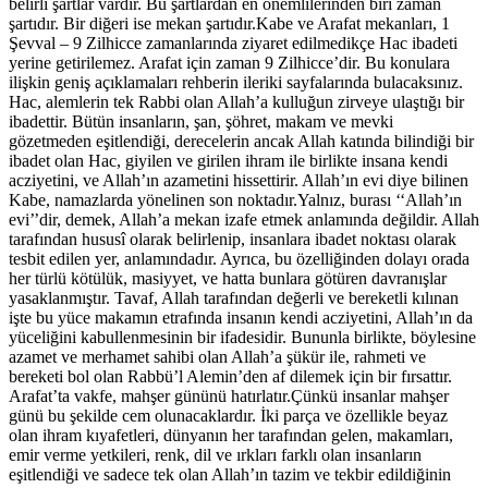
belirli şartlar vardır. Bu şartlardan en önemlilerinden biri zaman
şartıdır. Bir diğeri ise mekan şartıdır.Kabe ve Arafat mekanları, 1
Şevval – 9 Zilhicce zamanlarında ziyaret edilmedikçe Hac ibadeti
yerine getirilemez. Arafat için zaman 9 Zilhicce’dir. Bu konulara
ilişkin geniş açıklamaları rehberin ileriki sayfalarında bulacaksınız.
Hac, alemlerin tek Rabbi olan Allah’a kulluğun zirveye ulaştığı bir
ibadettir. Bütün insanların, şan, şöhret, makam ve mevki
gözetmeden eşitlendiği, derecelerin ancak Allah katında bilindiği bir
ibadet olan Hac, giyilen ve girilen ihram ile birlikte insana kendi
acziyetini, ve Allah’ın azametini hissettirir. Allah’ın evi diye bilinen
Kabe, namazlarda yönelinen son noktadır.Yalnız, burası ‘‘Allah’ın
evi’’dir, demek, Allah’a mekan izafe etmek anlamında değildir. Allah
tarafından hususî olarak belirlenip, insanlara ibadet noktası olarak
tesbit edilen yer, anlamındadır. Ayrıca, bu özelliğinden dolayı orada
her türlü kötülük, masiyyet, ve hatta bunlara götüren davranışlar
yasaklanmıştır. Tavaf, Allah tarafından değerli ve bereketli kılınan
işte bu yüce makamın etrafında insanın kendi acziyetini, Allah’ın da
yüceliğini kabullenmesinin bir ifadesidir. Bununla birlikte, böylesine
azamet ve merhamet sahibi olan Allah’a şükür ile, rahmeti ve
bereketi bol olan Rabbü’l Alemin’den af dilemek için bir fırsattır.
Arafat’ta vakfe, mahşer gününü hatırlatır.Çünkü insanlar mahşer
günü bu şekilde cem olunacaklardır. İki parça ve özellikle beyaz
olan ihram kıyafetleri, dünyanın her tarafından gelen, makamları,
emir verme yetkileri, renk, dil ve ırkları farklı olan insanların
eşitlendiği ve sadece tek olan Allah’ın tazim ve tekbir edildiğinin